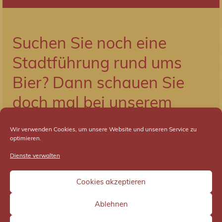
Suchen Sie noch eine
Stadtführung rund ums
Bier? Dann schauen Sie
doch mal bei unserem
Partner AGIL vorbei…
Wir verwenden Cookies, um unsere Website und unseren Service zu
optimieren.
Zum AGIL Angebot
Dienste verwalten
Cookies akzeptieren
Ablehnen
Startseite
Datenschutzerklärung
Kontakt und Impressum
Jobs